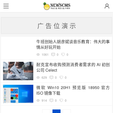
广 告 位 演 示
牛班创始人胡彦斌谈音乐教育：伟大的事
情从好玩开始
1061
0
0
耐克宣布收购预测消费者需求的 AI 初创
公司 Celect
629
0
0
微软 Win10 20H1 预览版 18950 官方
ISO 镜像下载
914
0
0