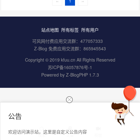
‹‹
1
››
站点地图
所有标签
所有用户
可风网付费应用交流群：
477057333
Z-Blog 免费应用交流群：
865945543
Copyright © 2019 kfuu.cn All Rights Reserved
苏ICP备16057876号-1
Powered by
Z-BlogPHP 1.7.3
公告
欢迎访问演示站，这里是自定义公告内容
搜索
文章
视频